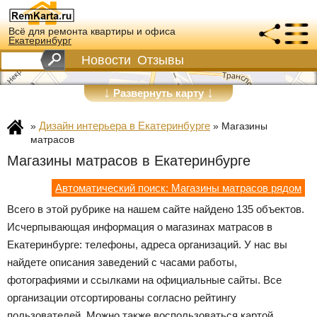
Всё для ремонта квартиры и офиса
Екатеринбург
Новости
Отзывы
↓
↓
Развернуть карту
Дизайн интерьера в Екатеринбурге
»
»
Магазины
матрасов
Магазины матрасов в Екатеринбурге
Автоматический поиск: Магазины матрасов рядом
Всего в этой рубрике на нашем сайте найдено 135 объектов.
Исчерпывающая информация о магазинах матрасов в
Екатеринбурге: телефоны, адреса организаций. У нас вы
найдете описания заведений с часами работы,
фотографиями и ссылками на официальные сайты. Все
организации отсортированы согласно рейтингу
пользователей. Можно также воспользоваться картой