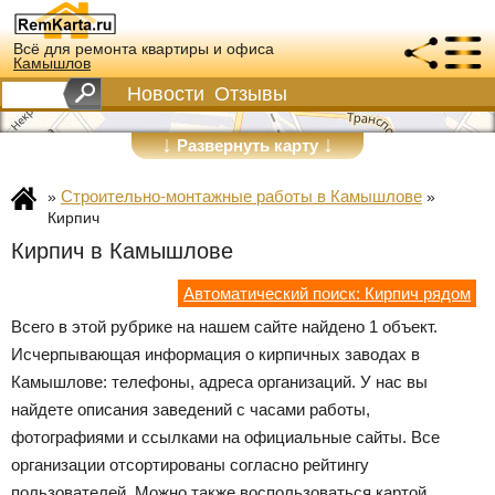
Всё для ремонта квартиры и офиса
Камышлов
Новости
Отзывы
↓
↓
Развернуть карту
Строительно-монтажные работы в Камышлове
»
»
Кирпич
Кирпич в Камышлове
Автоматический поиск: Кирпич рядом
Всего в этой рубрике на нашем сайте найдено 1 объект.
Исчерпывающая информация о кирпичных заводах в
Камышлове: телефоны, адреса организаций. У нас вы
найдете описания заведений с часами работы,
фотографиями и ссылками на официальные сайты. Все
организации отсортированы согласно рейтингу
пользователей. Можно также воспользоваться картой