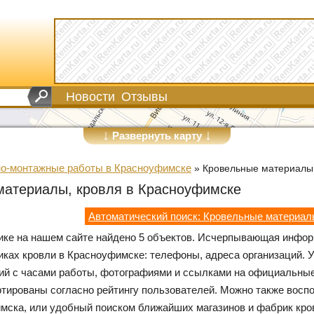
Новости
Отзывы
↓
↓
Развернуть карту
о-монтажные работы в Красноуфимске
»
Кровельные материалы,
материалы, кровля в Красноуфимске
Автоматический поиск: Кровельные материал
рике на нашем сайте найдено 5 объектов. Исчерпывающая инфо
иках кровли в Красноуфимске: телефоны, адреса организаций. У
ий с часами работы, фотографиями и ссылками на официальные
ртированы согласно рейтингу пользователей. Можно также восп
мска, или удобный поиском ближайших магазинов и фабрик кро