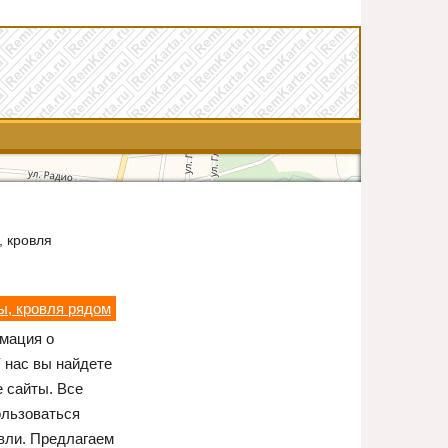
 кровля
ы, кровля рядом
рмация о
 нас вы найдете
 сайты. Все
ользоваться
вли. Предлагаем