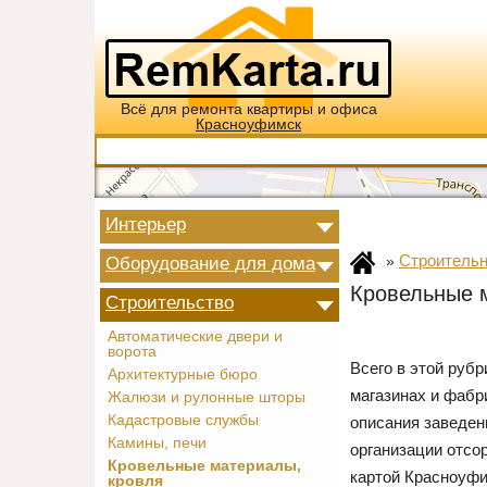
Всё для ремонта квартиры и офиса
Красноуфимск
Интерьер
Строительн
Оборудование для дома
»
Кровельные 
Строительство
Автоматические двери и
ворота
Всего в этой руб
Архитектурные бюро
магазинах и фабр
Жалюзи и рулонные шторы
Кадастровые службы
описания заведен
Камины, печи
организации отсо
Кровельные материалы,
картой Красноуфи
кровля