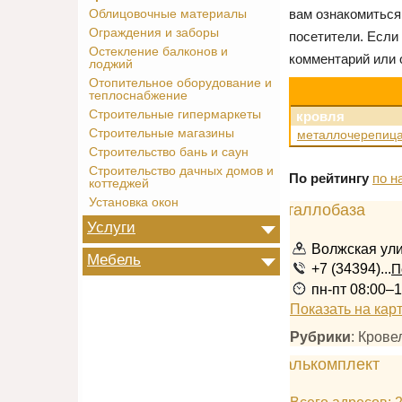
вам ознакомиться
Облицовочные материалы
Ограждения и заборы
посетители. Если
Остекление балконов и
комментарий или 
лоджий
Отопительное оборудование и
теплоснабжение
Строительные гипермаркеты
кровля
Строительные магазины
металлочерепиц
Строительство бань и саун
Строительство дачных домов и
По рейтингу
по н
коттеджей
Установка окон
Услуги
Волжская ули
Мебель
+7 (34394)...
П
пн-пт 08:00–1
Показать на кар
Рубрики
: Кров