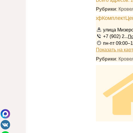
Всего адресов: 
Рубрики
: Кров
улица Мизеро
+7 (902) 2...
По
пн-пт 09:00–
Показать на кар
Рубрики
: Кров